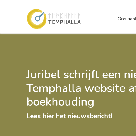
Temp
Ons aan
Overslaan en naar de inhoud gaan
Juribel schrijft een 
Temphalla website af
boekhouding
Lees hier het nieuwsbericht!