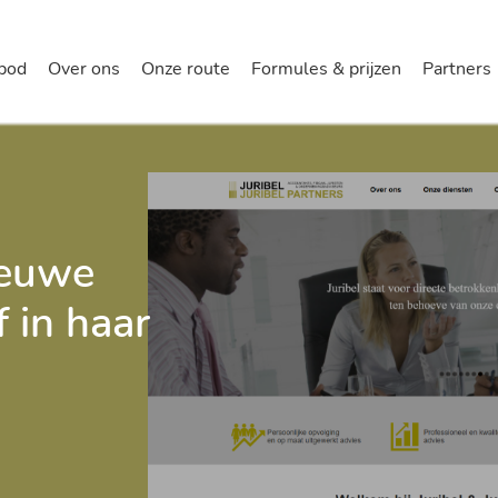
halla
bod
Over ons
Onze route
Formules & prijzen
Partners
nieuwe
 in haar