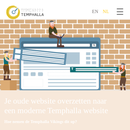
☰
EN
NL
Overslaan en naar de inhoud gaan
Je oude website overzetten naar
een moderne Temphalla website
Hoe nemen de Temphalla Vikings dit op?